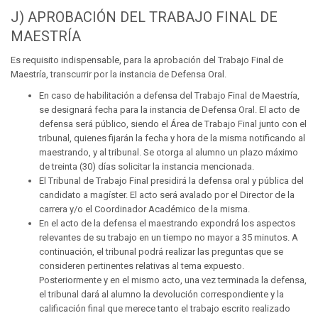
J) APROBACIÓN DEL TRABAJO FINAL DE
MAESTRÍA
Es requisito indispensable, para la aprobación del Trabajo Final de
Maestría, transcurrir por la instancia de Defensa Oral.
En caso de habilitación a defensa del Trabajo Final de Maestría,
se designará fecha para la instancia de Defensa Oral. El acto de
defensa será público, siendo el Área de Trabajo Final junto con el
tribunal, quienes fijarán la fecha y hora de la misma notificando al
maestrando, y al tribunal. Se otorga al alumno un plazo máximo
de treinta (30) días solicitar la instancia mencionada.
El Tribunal de Trabajo Final presidirá la defensa oral y pública del
candidato a magíster. El acto será avalado por el Director de la
carrera y/o el Coordinador Académico de la misma.
En el acto de la defensa el maestrando expondrá los aspectos
relevantes de su trabajo en un tiempo no mayor a 35 minutos. A
continuación, el tribunal podrá realizar las preguntas que se
consideren pertinentes relativas al tema expuesto.
Posteriormente y en el mismo acto, una vez terminada la defensa,
el tribunal dará al alumno la devolución correspondiente y la
calificación final que merece tanto el trabajo escrito realizado