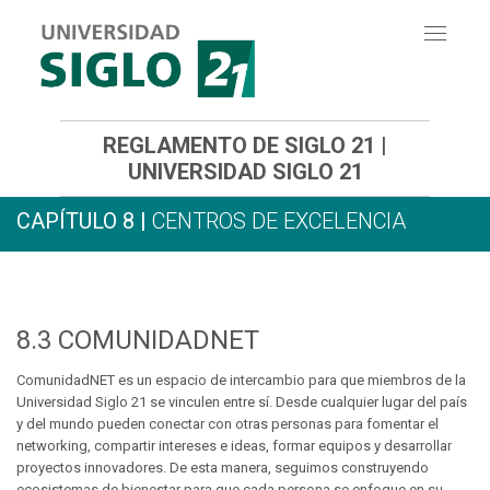
Toggle
navigati
REGLAMENTO DE SIGLO 21 |
UNIVERSIDAD SIGLO 21
CAPÍTULO 8 |
CENTROS DE EXCELENCIA
8.3
COMUNIDADNET
ComunidadNET es un espacio de intercambio para que miembros de la
Universidad Siglo 21 se vinculen entre sí. Desde cualquier lugar del país
y del mundo pueden conectar con otras personas para fomentar el
networking, compartir intereses e ideas, formar equipos y desarrollar
proyectos innovadores. De esta manera, seguimos construyendo
ecosistemas de bienestar para que cada persona se enfoque en su