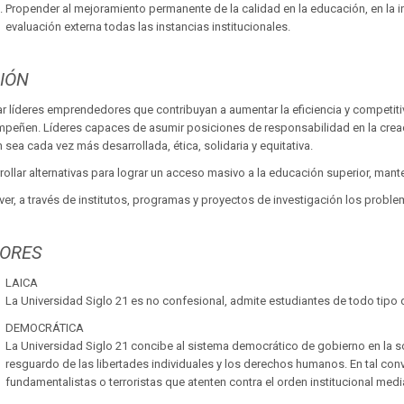
Propender al mejoramiento permanente de la calidad en la educación, en la i
evaluación externa todas las instancias institucionales.
IÓN
r líderes emprendedores que contribuyan a aumentar la eficiencia y competit
peñen. Líderes capaces de asumir posiciones de responsabilidad en la creación
 sea cada vez más desarrollada, ética, solidaria y equitativa.
rollar alternativas para lograr un acceso masivo a la educación superior, man
ver, a través de institutos, programas y proyectos de investigación los proble
LORES
LAICA
La Universidad Siglo 21 es no confesional, admite estudiantes de todo tipo d
DEMOCRÁTICA
La Universidad Siglo 21 concibe al sistema democrático de gobierno en la 
resguardo de las libertades individuales y los derechos humanos. En tal conv
fundamentalistas o terroristas que atenten contra el orden institucional me