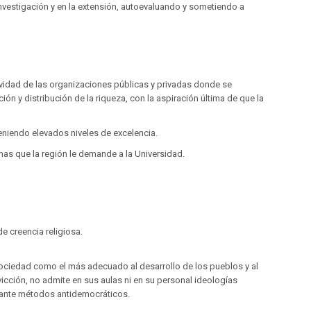
nvestigación y en la extensión, autoevaluando y sometiendo a
ividad de las organizaciones públicas y privadas donde se
 y distribución de la riqueza, con la aspiración última de que la
teniendo elevados niveles de excelencia.
mas que la región le demande a la Universidad.
e creencia religiosa.
sociedad como el más adecuado al desarrollo de los pueblos y al
icción, no admite en sus aulas ni en su personal ideologías
diante métodos antidemocráticos.