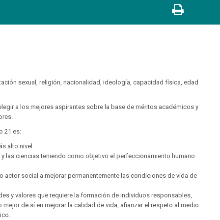
tación sexual, religión, nacionalidad, ideología, capacidad física, edad
 elegir a los mejores aspirantes sobre la base de méritos académicos y
ores.
o 21 es:
s alto nivel.
tes y las ciencias teniendo como objetivo el perfeccionamiento humano
 actor social a mejorar permanentemente las condiciones de vida de
itudes y valores que requiere la formación de individuos responsables,
o mejor de sí en mejorar la calidad de vida, afianzar el respeto al medio
ico.