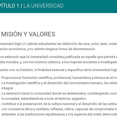
ÍTULO 1 |
LA UNIVERSIDAD
MISIÓN Y VALORES
iversidad Siglo 21 admite estudiantes sin distinción de raza, color, sexo, orien
uación económica, y no admite ninguna forma de discriminación.
ica selección que la Universidad considera justificada es aquella que permite
udes morales, y, con los mismos criterios, a los mejores docentes e investigad
uerdo con su Estatuto, la finalidad esencial y específica de la Universidad Sigl
Proporcionar formación científica, profesional, humanística y técnica en el má
La investigación científica y el desarrollo del conocimiento humano, las ar
integral.
La extensión hacia la comunidad donde se desenvuelve, contribuyendo como
la sociedad, extendiéndose a todo el territorio argentino.
Contribuir a la preservación de la cultura nacional y al desarrollo de las act
con conciencia ética y solidaria, reflexiva, crítica, capaces de comprometer l
ambiente, a las instituciones republicanas y a la vigencia del orden democrát