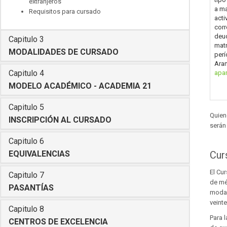
extranjeros
a ma
Requisitos para cursado
acti
corr
deud
Capitulo 3
matr
MODALIDADES DE CURSADO
perí
Aran
Capitulo 4
apar
MODELO ACADÉMICO - ACADEMIA 21
Capitulo 5
Quien
INSCRIPCIÓN AL CURSADO
serán
Capitulo 6
Cur
EQUIVALENCIAS
El Cu
Capitulo 7
de mé
PASANTÍAS
modal
veint
Capitulo 8
Para 
CENTROS DE EXCELENCIA