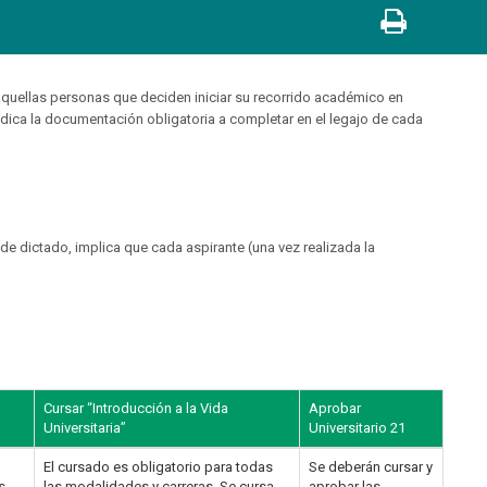
 aquellas personas que deciden iniciar su recorrido académico en
ndica la documentación obligatoria a completar en el legajo de cada
de dictado, implica que cada aspirante (una vez realizada la
Cursar “Introducción a la Vida
Aprobar
Universitaria”
Universitario 21
El cursado es obligatorio para todas
Se deberán cursar y
s
las modalidades y carreras. Se cursa
aprobar las