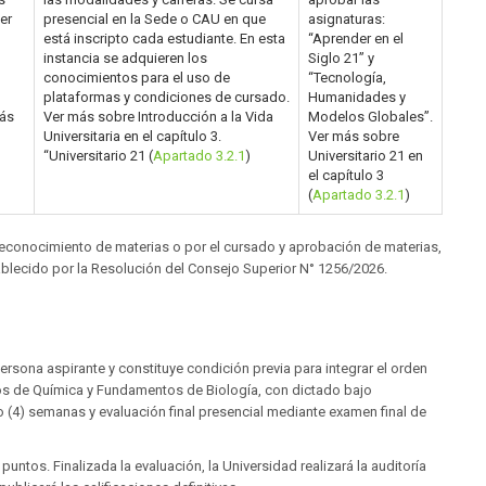
er
presencial en la Sede o CAU en que
asignaturas:
está inscripto cada estudiante. En esta
“Aprender en el
instancia se adquieren los
Siglo 21” y
conocimientos para el uso de
“Tecnología,
plataformas y condiciones de cursado.
Humanidades y
más
Ver más sobre Introducción a la Vida
Modelos Globales”.
Universitaria en el capítulo 3.
Ver más sobre
“Universitario 21 (
Apartado 3.2.1
)
Universitario 21 en
el capítulo 3
(
Apartado 3.2.1
)
reconocimiento de materias o por el cursado y aprobación de materias,
ablecido por la Resolución del Consejo Superior N° 1256/2026.
a
rsona aspirante y constituye condición previa para integrar el orden
s de Química y Fundamentos de Biología, con dictado bajo
 (4) semanas y evaluación final presencial mediante examen final de
untos. Finalizada la evaluación, la Universidad realizará la auditoría