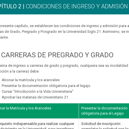
ÍTULO 2 |
CONDICIONES DE INGRESO Y ADMISIÓN
 presente capítulo, se establecen las condiciones de ingreso y admisión para
ras de Grado, Pregrado y Posgrado en la Universidad Siglo 21. Asimismo, se i
iante.
1
CARRERAS DE PREGRADO Y GRADO
stema de ingreso a carreras de grado y pregrado, cualquiera sea su modalidad 
pción a la carrera) debe:
Abonar la matrícula y los aranceles
Presentar la documentación obligatoria para el legajo
Cursar “Introducción a la Vida Universitaria”
Aprobar las materias de Universitario 21
ar la Matrícula y los Aranceles
Presentar la documentación
obligatoria para el Legajo
equisito indispensable para realizar cualquier
Solicitud de inscripción:
 de trámite en la Universidad, para inscribirse
completar la solicitud con lo