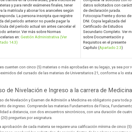
terias y para rendir exámenes finales, tener
datos solicitados con caráct
va la matrícula y abonar los aranceles según
de declaración jurada.
esponda. La persona inscripta que registre
Fotocopia Frente y dorso de
a del período anterior no puede pagar la
DNI. Copia legalizada del
ícula del período actual sin antes cancelar el
Certificado de Estudios
odo anterior. Ver más sobre Normas
Secundario Completo. Ver 
celarias en:
Gestión Administrativa (Ver
sobre Documentación y
tado 14.3)
Requisitos en el presente
Capítulo (
Apartado 2.3
)
es cuenten con cinco (5) materias o más aprobadas en su legajo, ya sea por 
 eximidos del cursado de las materias de Universitarios 21, conforme a lo est
so de Nivelación e Ingreso a la carrera de Medicin
rso de Nivelación y Examen de Admisión a Medicina es obligatorio para toda pe
rito de ingreso. Comprende las materias Fundamentos de Física, Fundamento
idad a distancia, con dos encuentros sincrónicos, con una duración de cuatro
e (20) preguntas por asignatura.
la aprobación de cada materia se requiere una calificación mínima de cinco (5) p