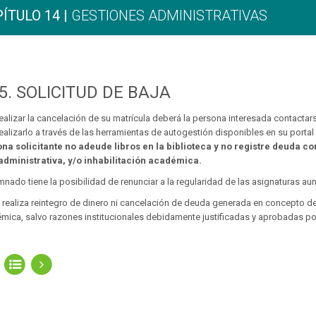
ÍTULO 14 |
GESTIONES ADMINISTRATIVAS
5.
SOLICITUD DE BAJA
realizar la cancelación de su matrícula deberá la persona interesada contacta
realizarlo a través de las herramientas de autogestión disponibles en su portal
na solicitante no adeude libros en la biblioteca y no registre deuda co
administrativa, y/o inhabilitación académica.
umnado tiene la posibilidad de renunciar a la regularidad de las asignaturas a
 realiza reintegro de dinero ni cancelación de deuda generada en concepto d
mica, salvo razones institucionales debidamente justificadas y aprobadas por 